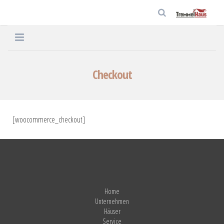
Home
Checkout
Unternehmen
Häuser
[woocommerce_checkout]
Service
Aktuelles
Kontakt
Home
Datenschutz
Unternehmen
Häuser
Service
Impressum