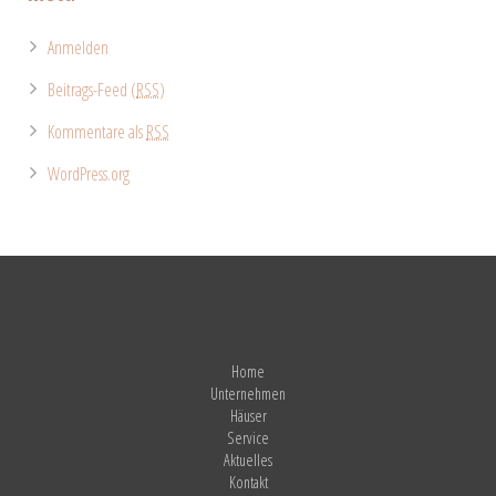
Anmelden
Beitrags-Feed (
RSS
)
Kommentare als
RSS
WordPress.org
Home
Unternehmen
Häuser
Service
Aktuelles
Kontakt