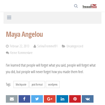
Home
Maya Angelou
Unternehmen
Februar 22, 2013
SelinaTremmel91
Uncategorized
Häuser
Keine Kommentare
Service
I’ve learned that people will forget what you said, people will forget what
you did, but people will never forget how you made them feel.
Aktuelles
Kontakt
Tags:
blockquote
post format
wordpress
Datenschutz
Impressum