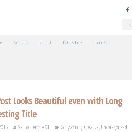
ce
Aktuelles
Kontakt
Datenschutz
Impressum
Post Looks Beautiful even with Long
esting Title
2015
SelinaTremmel91
Copywriting
,
Creative
,
Uncategorized