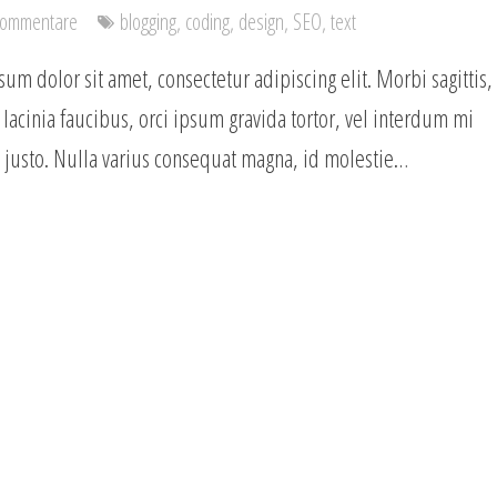
Kommentare
blogging
,
coding
,
design
,
SEO
,
text
um dolor sit amet, consectetur adipiscing elit. Morbi sagittis,
lacinia faucibus, orci ipsum gravida tortor, vel interdum mi
 justo. Nulla varius consequat magna, id molestie…