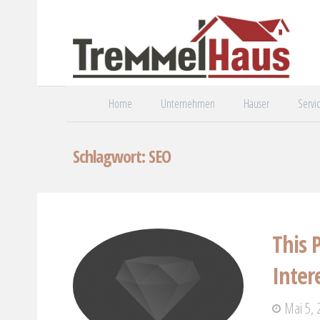
Home
Unternehmen
Häuser
Servi
Schlagwort: SEO
This 
Inter
Mai 5, 