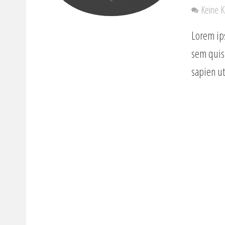
Keine 
Lorem ips
sem quis 
sapien ut