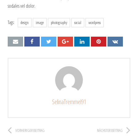
sodales vel dolor.
Tags:
design
image
photography
social
wordpress
SelinaTremmel91
VORHERIGER BEITRAG
NÄCHSTER BEITRAG