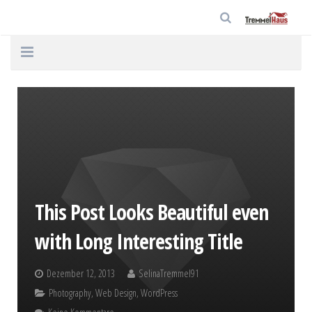
Home
Unternehmen
Häuser
Service
This Post Looks Beautiful even
Aktuelles
with Long Interesting Title
Kontakt
Dezember 12, 2013
SelinaTremmel91
Datenschutz
Photography
,
Web Design
,
WordPress
Impressum